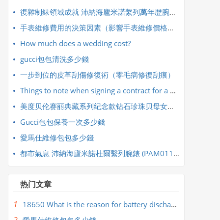
復雜制錶領域成就 沛納海廬米諾繫列萬年歴腕錶 PAM00742
手表維修費用的決策因素（影響手表維修價格的主要因素）
How much does a wedding cost?
​gucci包包清洗多少錢
​一步到位的皮革刮傷修復術（零毛病修復刮痕）
Things to note when signing a contract for a wedding company
美度贝伦赛丽典藏系列纪念款钻石珍珠贝母女士腕表
Gucci包包保養一次多少錢
​愛馬仕維修包包多少錢
都市氣息 沛納海廬米諾杜爾繫列腕錶 (PAM01123)
热门文章
1
18650 What is the reason for battery discharge and heating