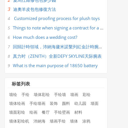
2
​愛馬仕維修包包多少錢
3
​迪奧羊皮包包修復方法
Customized proofing process for plush toys
4
Things to note when signing a contract for a wedding company
5
How much does a wedding cost?
6
回歸計時領域，沛納海廬米諾繫列紅金計時腕錶PAM01111
7
真力时（ZENITH）全新DEFY SKYLINE天际腕表
8
What is the main purpose of 18650 battery
9
标签列表
墙绘
手绘
墙体彩绘
手绘墙
墙画
彩绘
墙体绘画
手绘墙画
装饰
颜料
幼儿园
墙面
墙面彩绘
绘画
餐厅
手绘壁画
材料
墙体彩绘机
沛納海
墙画手绘
墙体
涂鸦