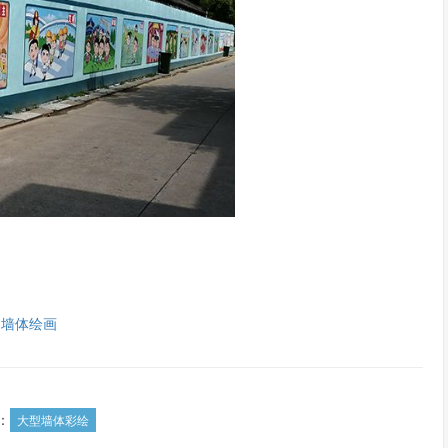
昌墙体绘画
：
大型墙体彩绘