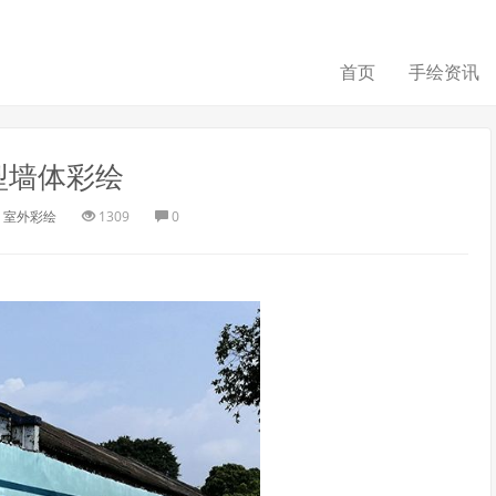
首页
手绘资讯
型墙体彩绘
室外彩绘
1309
0