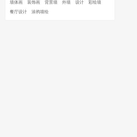
墙体画
装饰画
背景墙
外墙
设计
彩绘墙
餐厅设计
涂鸦墙绘