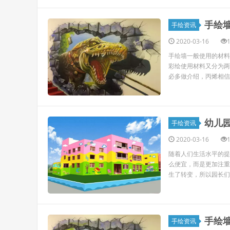
手绘
手绘资讯
2020-03-16
手绘墙一般使用的材料
彩绘使用材料又分为两
必多做介绍，丙烯相信
幼儿
手绘资讯
2020-03-16
随着人们生活水平的提
么便宜，而是更加注重
生了转变，所以园长们
手绘
手绘资讯