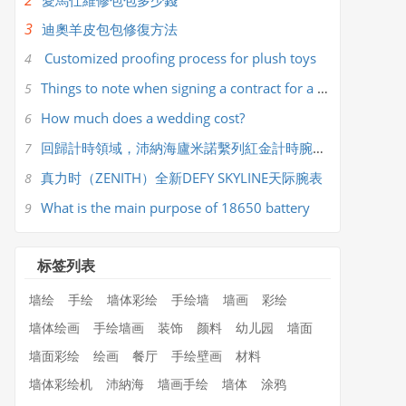
2
​愛馬仕維修包包多少錢
3
​迪奧羊皮包包修復方法
Customized proofing process for plush toys
4
Things to note when signing a contract for a wedding company
5
How much does a wedding cost?
6
回歸計時領域，沛納海廬米諾繫列紅金計時腕錶PAM01111
7
真力时（ZENITH）全新DEFY SKYLINE天际腕表
8
What is the main purpose of 18650 battery
9
标签列表
墙绘
手绘
墙体彩绘
手绘墙
墙画
彩绘
墙体绘画
手绘墙画
装饰
颜料
幼儿园
墙面
墙面彩绘
绘画
餐厅
手绘壁画
材料
墙体彩绘机
沛納海
墙画手绘
墙体
涂鸦