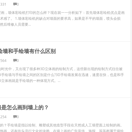
1331
0
壁画，墙体彩绘机打印的怎么样？现在就一一分析如下：首先墙体彩绘机优点是画
术感了。 1.墙体彩绘机的缺点对墙面的要求高，如果是不平的墙面，喷头会损
后维修人员需要...
手绘墙和手绘墙有什么区别
1564
0
的时光中，又出现了很多种3D立体画的绘制方式，这些新出现的绘制方式往往被
D手绘墙与手绘墙之间的区别是什么?3D手绘墙发展在迅速，速度在快，也是和手
立体画就是手绘墙的一种体现方式。...
墙是怎么画到墙上的？
1254
0
的？手绘墙是指以绘制、雕塑或其他造型手段在天然或人工墙壁面上绘制的画。
饰画，还有街头流行文化的涂鸦，在墙上画的广告宣传，海报。等等都属于墙绘