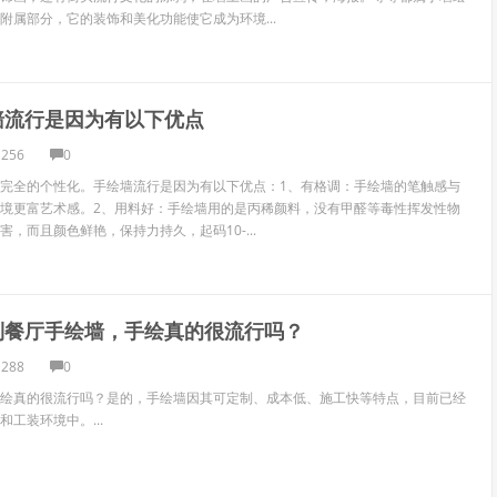
附属部分，它的装饰和美化功能使它成为环境...
墙流行是因为有以下优点
1256
0
完全的个性化。手绘墙流行是因为有以下优点：1、有格调：手绘墙的笔触感与
境更富艺术感。2、用料好：手绘墙用的是丙稀颜料，没有甲醛等毒性挥发性物
，而且颜色鲜艳，保持力持久，起码10-...
到餐厅手绘墙，手绘真的很流行吗？
1288
0
绘真的很流行吗？是的，手绘墙因其可定制、成本低、施工快等特点，目前已经
工装环境中。...