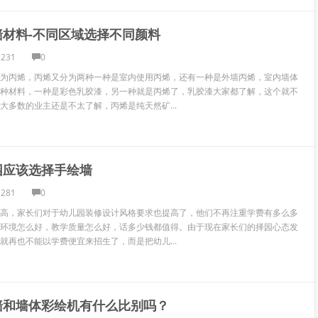
墙材料-不同区域选择不同颜料
1231
0
为丙烯，丙烯又分为两种一种是室内使用丙烯，还有一种是外墙丙烯，室内墙体
种材料，一种是彩色乳胶漆，另一种就是丙烯了，乳胶漆大家都了解，这个就不
大多数的业主还是不太了解，丙烯是纯天然矿...
园应该选择手绘墙
1281
0
高，家长们对于幼儿园装修设计风格要求也提高了，他们不再注重学费有多么多
环境怎么好，教学质量怎么好，话多少钱都值得。由于现在家长们的择园心态发
就再也不能以学费便宜来招生了，而是把幼儿...
墙和墙体彩绘机有什么比别吗？