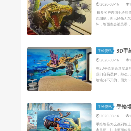
2020-03-16
很多客户咨询手绘墙
面细腻，但已经毫无艺
坏，墙面也会被染墨，然
3D
手绘资讯
2020-03-16
在3D手绘墙迅速发展
我们容易误解，那么3
绘墙分不开的，因为3D
手绘
手绘资讯
2020-03-16
手绘墙是怎么画到墙上
家里面，门店里面的装