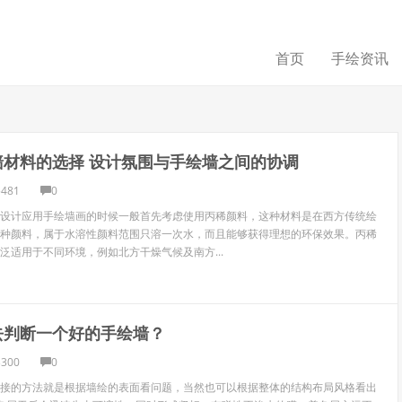
首页
手绘资讯
墙材料的选择 设计氛围与手绘墙之间的协调
5481
0
设计应用手绘墙画的时候一般首先考虑使用丙稀颜料，这种材料是在西方传统绘
种颜料，属于水溶性颜料范围只溶一次水，而且能够获得理想的环保效果。丙稀
泛适用于不同环境，例如北方干燥气候及南方...
去判断一个好的手绘墙？
3300
0
接的方法就是根据墙绘的表面看问题，当然也可以根据整体的结构布局风格看出