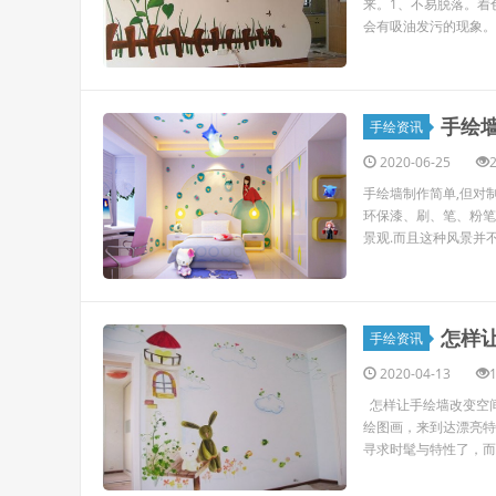
来。1、不易脱落。着
会有吸油发污的现象。 
手绘
手绘资讯
2020-06-25
手绘墙制作简单,但对
环保漆、刷、笔、粉笔
景观.而且这种风景并不
怎样
手绘资讯
2020-04-13
怎样让手绘墙改变空
绘图画，来到达漂亮特
寻求时髦与特性了，而