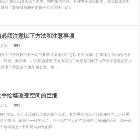
色层干后会迅速失去可溶性，同时形成坚韧、有弹性不渗水的膜。着色层永远不
继承了装饰材料的不易脱落和坚固性。&n...
墙必须注意以下方法和注意事项
2104
0
制作人的绘画技巧有一定的要求.因此必须注意以下方法和注意事项.手绘墙画:各种
、铅笔、涮涮锅、小面积的墙壁.富有创意的手绘壁画创造了属于每个家庭的私人
局限于家里某个地方,像卧室、餐...
让手绘墙改变空间的巨细
1246
0
间的巨细。咱们应该都知道墙画是什么吧，其实手绘墙无非就是在墙面上进行手
性的作用。这归于一种艺术了，由于现在的人们在装修自己房间的时候，都开端
手绘墙就是一种时髦与特性的标...