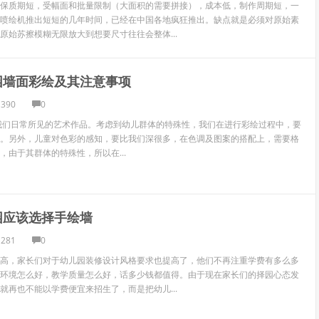
保质期短，受幅面和批量限制（大面积的需要拼接），成本低，制作周期短，一
喷绘机推出短短的几年时间，已经在中国各地疯狂推出。缺点就是必须对原始素
原始苏擦模糊无限放大到想要尺寸往往会整体...
园墙面彩绘及其注意事项
1390
0
我们日常所见的艺术作品。考虑到幼儿群体的特殊性，我们在进行彩绘过程中，要
。另外，儿童对色彩的感知，要比我们深很多，在色调及图案的搭配上，需要格
，由于其群体的特殊性，所以在...
园应该选择手绘墙
1281
0
高，家长们对于幼儿园装修设计风格要求也提高了，他们不再注重学费有多么多
环境怎么好，教学质量怎么好，话多少钱都值得。由于现在家长们的择园心态发
就再也不能以学费便宜来招生了，而是把幼儿...