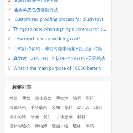
2
​愛馬仕維修包包多少錢
3
​迪奧羊皮包包修復方法
Customized proofing process for plush toys
4
Things to note when signing a contract for a wedding company
5
How much does a wedding cost?
6
回歸計時領域，沛納海廬米諾繫列紅金計時腕錶PAM01111
7
真力时（ZENITH）全新DEFY SKYLINE天际腕表
8
What is the main purpose of 18650 battery
9
标签列表
墙绘
手绘
墙体彩绘
手绘墙
墙画
彩绘
墙体绘画
手绘墙画
装饰
颜料
幼儿园
墙面
墙面彩绘
绘画
餐厅
手绘壁画
材料
墙体彩绘机
沛納海
墙画手绘
墙体
涂鸦