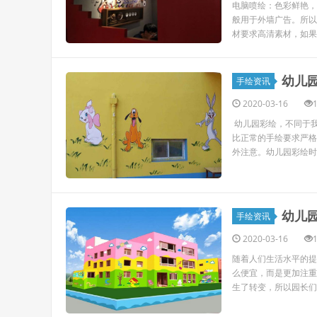
电脑喷绘：色彩鲜艳，
般用于外墙广告。所以
材要求高清素材，如果
幼儿
手绘资讯
2020-03-16
幼儿园彩绘，不同于
比正常的手绘要求严格
外注意。幼儿园彩绘时
幼儿
手绘资讯
2020-03-16
随着人们生活水平的提
么便宜，而是更加注重
生了转变，所以园长们