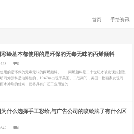
首页
手绘资讯
园彩绘基本都使用的是环保的无毒无味的丙烯颜料
1423
0
都使用的是环保的无毒无味的丙烯颜料。 丙烯颜料是二十世纪才被发现的新型
明丙烯颜料是油溶性的，1947年出现于美国。二战期间，美国一批画家发现丙
雨水冲刷的优点，便将具有广泛工业用途的...
园为什么选择手工彩绘,与广告公司的喷绘牌子有什么区
1642
0