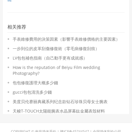
相关推荐
手表維修費用的決策因素（影響手表維修價格的主要因素）
​一步到位的皮革刮傷修復術（零毛病修復刮痕）
​LV包包補色指南（自己動手更有成就感）
How is the reputation of Beiyu Film wedding
Photography?
​包包修復護理大概多少錢
​gucci包包清洗多少錢
美度贝伦赛丽典藏系列纪念款钻石珍珠贝母女士腕表
天梭T-TOUCH太陽能腕表水晶屏幕鈦金屬表殼材料
COPYRIGHT © 南昌墙体手绘 | 赣ICP备45744547 | 全国墙体彩绘公司