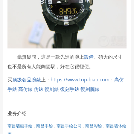
毫無疑問，這是一款先進的腕上
設備
。碩大的尺寸
也不是所有人能夠駕馭，好在它很輕便。
买
顶级奢品腕錶
上：
https://www.top-biao.com
：
高仿
手錶
高仿錶
仿錶
復刻錶
復刻手錶
復刻腕錶
业务介绍
南昌墙画手绘
.
南昌手绘
.
南昌手绘公司
.
南昌彩绘
.
南昌墙体绘
画