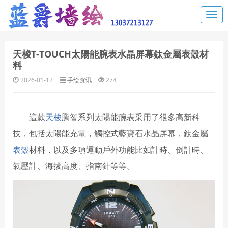
天梭T-TOUCH太陽能腕表水晶屏幕鈦金屬表殼材
料
2026-01-12
手绘资讯
274
這款
天梭
騰智系列太陽能腕表采用了很多高新科
技，包括太陽能充電，觸控式藍寶石水晶屏幕，鈦金屬
表殼
材料，以及多項運動戶外功能比如計時、倒計時、
氣壓計、海拔高度、指南針等等。