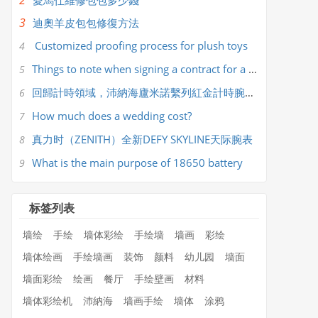
2
​愛馬仕維修包包多少錢
3
​迪奧羊皮包包修復方法
Customized proofing process for plush toys
4
Things to note when signing a contract for a wedding company
5
回歸計時領域，沛納海廬米諾繫列紅金計時腕錶PAM01111
6
How much does a wedding cost?
7
真力时（ZENITH）全新DEFY SKYLINE天际腕表
8
What is the main purpose of 18650 battery
9
标签列表
墙绘
手绘
墙体彩绘
手绘墙
墙画
彩绘
墙体绘画
手绘墙画
装饰
颜料
幼儿园
墙面
墙面彩绘
绘画
餐厅
手绘壁画
材料
墙体彩绘机
沛納海
墙画手绘
墙体
涂鸦