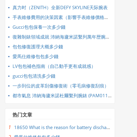
真力时（ZENITH）全新DEFY SKYLINE天际腕表
手表維修費用的決策因素（影響手表維修價格的主要因素）
Gucci包包保養一次多少錢
復雜制錶領域成就 沛納海廬米諾繫列萬年歴腕錶 PAM00742
​包包修復護理大概多少錢
​愛馬仕維修包包多少錢
​LV包包補色指南（自己動手更有成就感）
​gucci包包清洗多少錢
​一步到位的皮革刮傷修復術（零毛病修復刮痕）
都市氣息 沛納海廬米諾杜爾繫列腕錶 (PAM01123)
热门文章
1
18650 What is the reason for battery discharge and heating