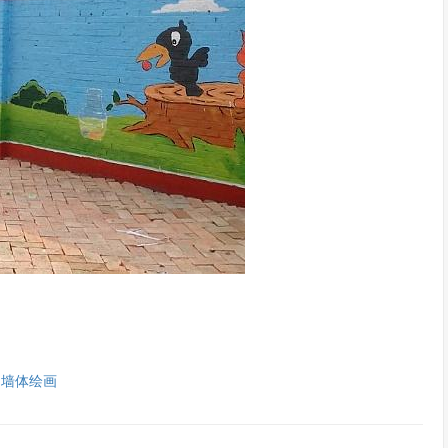
昌墙体绘画