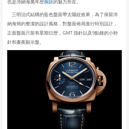
也是沛納海萬年歴
腕錶
的魅力所在。
三明治式結構的藍色盤面帶太陽紋效果，為了保留沛
納海簡約整潔的設計風格，對盤面佈局進行特別設計，
正面盤面只留有星期日歴，GMT 指針以及9點鐘的小秒
針和晝夜顯示盤。