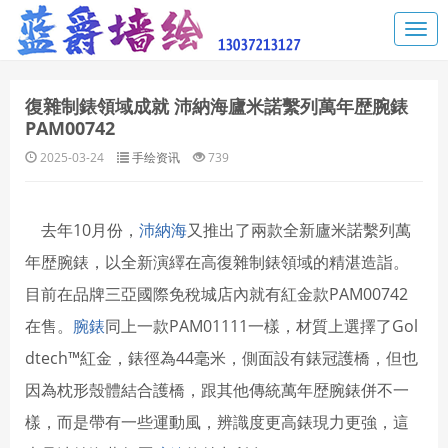
復雜制錶領域成就 沛納海廬米諾繫列萬年歴腕錶
PAM00742
2025-03-24
手绘资讯
739
去年10月份，
沛納海
又推出了兩款全新廬米諾繫列萬
年歴腕錶，以全新演繹在高復雜制錶領域的精湛造詣。
目前在品牌三亞國際免稅城店內就有紅金款PAM00742
在售。
腕錶
同上一款PAM01111一樣，材質上選擇了Gol
dtech™紅金，錶徑為44毫米，側面設有錶冠護橋，但也
因為枕形殼體結合護橋，跟其他傳統萬年歴腕錶併不一
樣，而是帶有一些運動風，辨識度更高錶現力更強，這