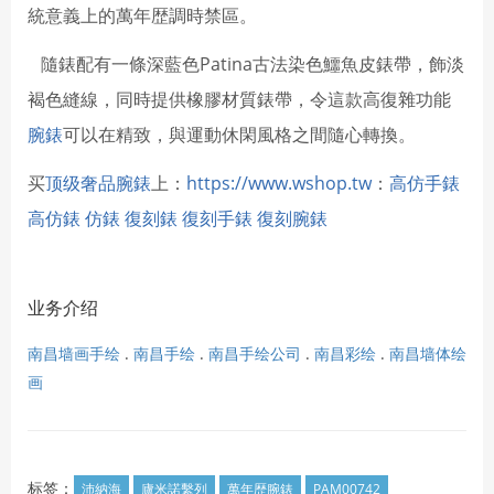
統意義上的萬年歴調時禁區。
隨錶配有一條深藍色Patina古法染色鱷魚皮錶帶，飾淡
褐色縫線，同時提供橡膠材質錶帶，令這款高復雜功能
腕錶
可以在精致，與運動休閑風格之間隨心轉換。
买
顶级奢品腕錶
上：
https://www.wshop.tw
：
高仿手錶
高仿錶
仿錶
復刻錶
復刻手錶
復刻腕錶
业务介绍
南昌墙画手绘
.
南昌手绘
.
南昌手绘公司
.
南昌彩绘
.
南昌墙体绘
画
标签：
沛納海
廬米諾繫列
萬年歴腕錶
PAM00742