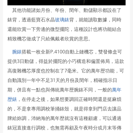
其他功能諸如月份、年份、閏年、動儲顯示都設在了
錶背，透過藍寶石水晶
玻璃錶
背，就能讀取數據，同時
還能欣賞一下旁邊的微型擺陀，這種設計也將功能結合
精致機芯做成了只給佩戴者欣賞的意思。
腕錶
搭載一枚全新P.4100自動上鏈機芯，雙發條盒可
提供3日動儲，得益於擺陀的小巧構造和偏置佈局，這款
高復雜機芯厚度也控制在了7毫米。它的萬年歴功能，可
自動識別一年中不足31天的月份及閏年，精確指示日
期，併且有一點也與傳統萬年歴腕錶不同，一般的
萬年
歴錶
，在停走之後，如果想要調回正確時間還是挺麻煩
的，不是拿專用調校筆捅錶殼，就是得拿到門店去讓品
牌給妳調，沛納海的萬年歴就沒有這種顧慮，可以通過
錶冠直接進行調校，也無需再顧及午夜時分或月末等傳