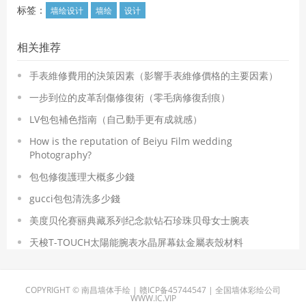
标签：
墙绘设计
墙绘
设计
相关推荐
手表維修費用的決策因素（影響手表維修價格的主要因素）
​一步到位的皮革刮傷修復術（零毛病修復刮痕）
​LV包包補色指南（自己動手更有成就感）
How is the reputation of Beiyu Film wedding
Photography?
​包包修復護理大概多少錢
​gucci包包清洗多少錢
美度贝伦赛丽典藏系列纪念款钻石珍珠贝母女士腕表
天梭T-TOUCH太陽能腕表水晶屏幕鈦金屬表殼材料
COPYRIGHT © 南昌墙体手绘 | 赣ICP备45744547 | 全国墙体彩绘公司
WWW.IC.VIP